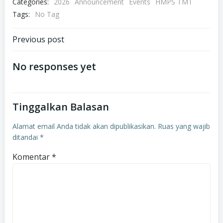
Categories:
2026
Announcement
Events
HMPS TMT
Tags:
No Tag
Post
Previous post
navigation
No responses yet
Tinggalkan Balasan
Alamat email Anda tidak akan dipublikasikan.
Ruas yang wajib
ditandai
*
Komentar
*